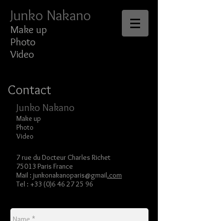
Junko Nakano
Make up
Photo
Video
Contact
Junko Nakano
Make up ​
Photo
​Video
7 rue du Docteur Charles Richet
75013 Paris France
Mail : junkonakanoparis@gmail
.com
Tel :
+33 (0)6 46 27 25 96